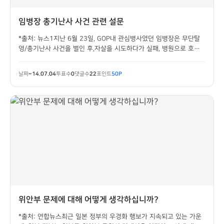
임병장 총기난사 사건 관련 설문
*출처: 뉴스1지난 6월 23일, GOP내 관심병사였던 임병장은 무단탈
영/총기난사 사건을 벌인 후,자살을 시도하다가 실패, 병원으로 호송
된 후 현재 군 당국의 수사를 받고 있습니다.국방부는 이 일에 제대로
대처를 하고 있는 것 같습니까? 두잇여러분은 임병장 사건을 통해 무
날짜
~14.07.04
투표수
0
댓글수
22
포인트
50P
엇을 느끼고 계신지,그 의견을 들...
위안부 문제에 대해 어떻게 생각하십니까?
*출처: 연합뉴스최근 일본 정부의 우경화 행보가 지속되고 있는 가운