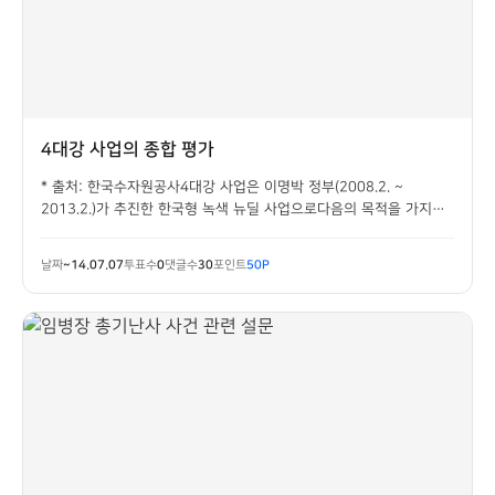
4대강 사업의 종합 평가
* 출처: 한국수자원공사4대강 사업은 이명박 정부(2008.2. ~
2013.2.)가 추진한 한국형 녹색 뉴딜 사업으로다음의 목적을 가지고
시행되었습니다.1)기후변화로 인한 홍수와 가뭄 등 물문제 근원적 해
결 2) 수질개선 및 생태계 복원으로 강의 건강성 회복 3) 문화·여가수
날짜
~14.07.07
투표수
0
댓글수
30
포인트
50P
요를 충족시키는 친수공간 확...