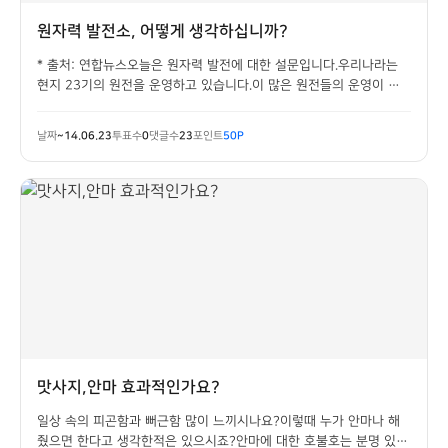
원자력 발전소, 어떻게 생각하십니까?
* 출처: 연합뉴스오늘은 원자력 발전에 대한 설문입니다.우리나라는
현지 23기의 원전을 운영하고 있습니다.이 많은 원전들의 운영이 안
전하게, 잘 이루어지고 있으면 하는 바램인데요.얼마전 국제 환경단체
인 그린피스는 한국의 원자력 방재 대책을 강화하라고한국 정부에 요
날짜
~14.06.23
투표수
0
댓글수
23
포인트
50P
청하겠다고 발표한 바 있습니다.두잇 여러분...
맛사지,안마 효과적인가요?
일상 속의 피곤함과 뻐근함 많이 느끼시나요?이렇때 누가 안마나 해
줬으면 한다고 생각한적은 있으시죠?안마에 대한 호불호는 분명 있습