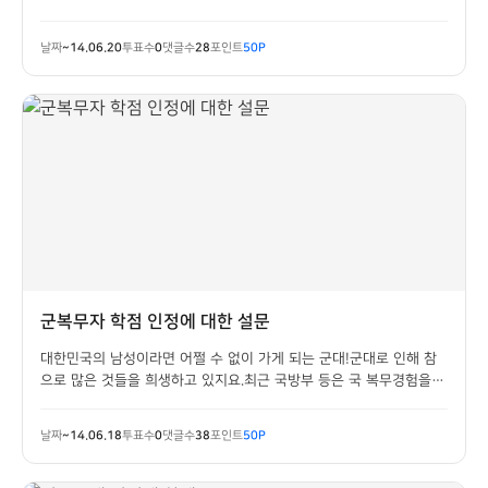
니다.그 효과와 선호하는 부위 방법을 알아 봅니다.
날짜
~14.06.20
투표수
0
댓글수
28
포인트
50P
군복무자 학점 인정에 대한 설문
대한민국의 남성이라면 어쩔 수 없이 가게 되는 군대!군대로 인해 참
으로 많은 것들을 희생하고 있지요.최근 국방부 등은 국 복무경험을
학점(교양학점 9학점)으로 인정하는 방안을 추진 중입니다.이 소식이
대학생 군 복무자에게는 힘이 될련지 모르겠습니다.두잇 여러분은군
날짜
~14.06.18
투표수
0
댓글수
38
포인트
50P
복무자의 학점인정에 대해 어떻게 생각하시...