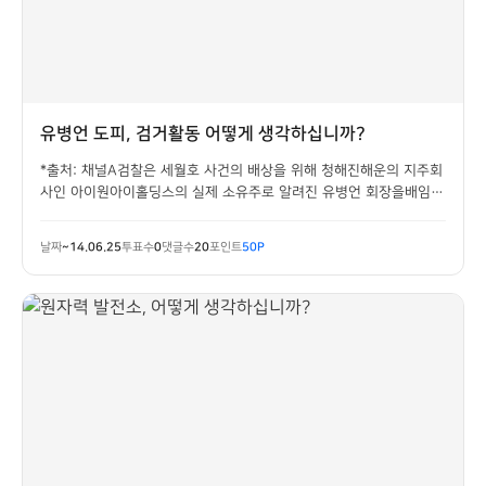
유병언 도피, 검거활동 어떻게 생각하십니까?
*출처: 채널A검찰은 세월호 사건의 배상을 위해 청해진해운의 지주회
사인 아이원아이홀딩스의 실제 소유주로 알려진 유병언 회장을배임,
횡령, 탈세 등의 혐의로 체포해 조사하고자 하였으나,유병언 회장은 이
를 거부하고 도피 중에 있습니다. 두잇 여러분은 유병언 회장이 잡히
날짜
~14.06.25
투표수
0
댓글수
20
포인트
50P
지 않고있는 이유에 대해 무엇이라고 생각...