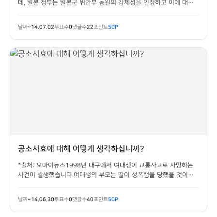
데, 일본 정부는 일본군 위안부 동원의 강제성을 인정하고 이에 대해
인정한 '고노 담화'의 내용을 검증하고, 위안부 동원의 강제성을 부정
하는 내용의 보고서를 발표했습니다.일본은 1961년 당시 체결된 한
날짜
~14.07.02
투표수
0
댓글수
22
포인트
50P
일청구권 협정에서 위안부 피해자 배상...
공소시효에 대해 어떻게 생각하십니까?
*출처: 오마이뉴스1998년 대구에서 여대생이 교통사고로 사망하는
사건이 발생했습니다.여대생의 부모는 딸이 성폭행을 당했을 것이라
는 의혹을 제기하지만, 결국 이 사건은 단순 교통사고로 처리되었습니
다.한편 2013년 9월, 공소시효를 한 달 앞준 시점에서 DNA가 일치하
날짜
~14.06.30
투표수
0
댓글수
40
포인트
50P
여 범인으로 의심되는 한 외국인이 체...