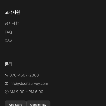
고객지원
공지사항
FAQ
Q&A
문의
📞 070-4607-2060
📧
info@dooitsurvey.com
🕐 AM 9:00 ~ PM 6:00
App Store
Google Play