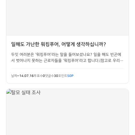
일해도 가난한 워킹푸어, 어떻게 생각하십니까?
두잇 여러분은 '워킹푸어'라는 말을 들어보셨나요? 일을 해도 빈곤에
서 벗어나지 못하는 근로자들을 '워킹푸어'라고 합니다.(참고로 우리나
라 내 워킹푸어의 비중은 OECD 회원국 중 가장 높은 상태입니다)아무
리 일해도 '저임금 노동자'라는 명함을 떼지 못하는 워킹푸어 문제,그
날짜
~14.07.16
투표수
0
댓글수
30
포인트
50P
해결책은 무엇일까요?