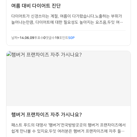
여름 대비 다이어트 진단
다이어트가 신경쓰이는 계절, 여름이 다가왔습니다.노출하는 부위가
늘어나는만큼, 다이어트에 대한 필요성도 높아지는 요즈음,두잇 여러
분은 다이어트를 하고 계신가요?다이어트앱 멘토리와 함께 건강한 여
름 보내세요.앱 다운 받기
날짜
~14.06.09
투표수
0
댓글수
19
포인트
50P
: https://play.google.com/store/apps/details?id...
햄버거 프랜차이즈 자주 가시나요?
패스트 푸드의 대명사 '햄버거'전국방방곳곳의 햄버거 프랜차이즈에서
쉽게 만나볼 수 있지요.두잇 여러분은 햄버거 프랜차이즈에 자주 들리