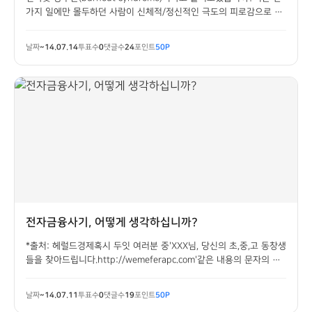
가지 일에만 몰두하던 사람이 신체적/정신적인 극도의 피로감으로 인
해무기력증, 자기혐오, 직무 거부 등에 빠지는 증상을 말합니다.두잇
여러분은 혹시 번아웃 증후군이 아니신지요?여러분의 정신 건강을 테
날짜
~14.07.14
투표수
0
댓글수
24
포인트
50P
스트해보고자 합니다.
전자금융사기, 어떻게 생각하십니까?
*출처: 헤럴드경제혹시 두잇 여러분 중'XXX님, 당신의 초,중,고 동창생
들을 찾아드립니다.http://wemeferapc.com'같은 내용의 문자의 링
크를 클릭했다가 곤혹을 치른 적이 있으십니까?한때 개그콘서트의 '황
해' 코너에서 다루었던 '보이스피싱'부터최근 기승을 부리고 있는 문자
날짜
~14.07.11
투표수
0
댓글수
19
포인트
50P
메시지/카카오톡 사...