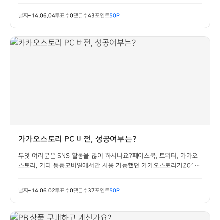
시나요?어떤 햄버거 프랜차이즈를 선호하시나요?
날짜
~14.06.04
투표수
0
댓글수
43
포인트
50P
카카오스토리 PC 버전, 성공여부는?
두잇 여러분은 SNS 활동을 많이 하시나요?페이스북, 트위터, 카카오
스토리, 기타 등등모바일에서만 사용 가능했던 카카오스토리가2014
년 5월 26일부로 PC에서도 사용 가능하게 되었답니다.카카오스토리
PC버젼, 어떻게 생각하시나요?한 번 깔아볼 생각은 있으신가요?
날짜
~14.06.02
투표수
0
댓글수
37
포인트
50P