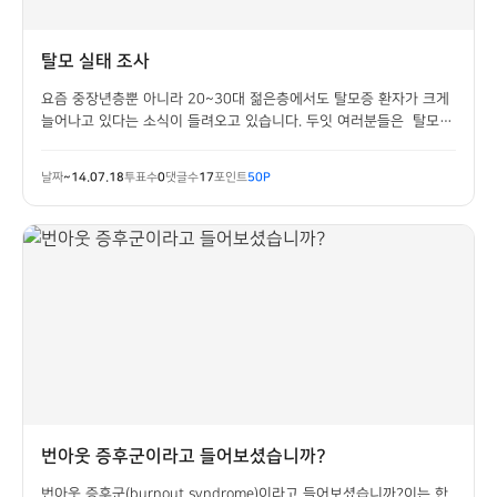
탈모 실태 조사
요즘 중장년층뿐 아니라 20~30대 젊은층에서도 탈모증 환자가 크게
늘어나고 있다는 소식이 들려오고 있습니다. 두잇 여러분들은 탈모를
경험해보신 적이 있으신가요?탈모에 대해 어떻게 생각하시나요?
날짜
~14.07.18
투표수
0
댓글수
17
포인트
50P
번아웃 증후군이라고 들어보셨습니까?
번아웃 증후군(burnout syndrome)이라고 들어보셨습니까?이는 한