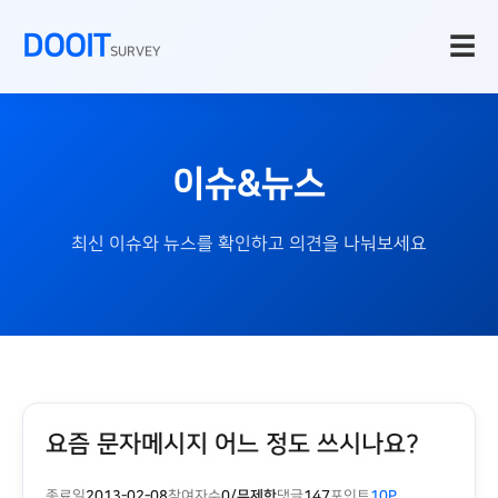
DOOIT
☰
SURVEY
이슈&뉴스
최신 이슈와 뉴스를 확인하고 의견을 나눠보세요
요즘 문자메시지 어느 정도 쓰시나요?
종료일
2013-02-08
참여자수
0/무제한
댓글
147
포인트
10P