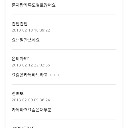
문자랑카톡도별로않써요
간단간단
2013-02-18 16:39:22
요샌잘안쓰네요
은비차S2
2013-02-12 22:02:55
요즘은카톡하느라고ㅋㅋㅋ
연삐뽀
2013-02-09 09:36:24
카톡하죠요즘은대부분