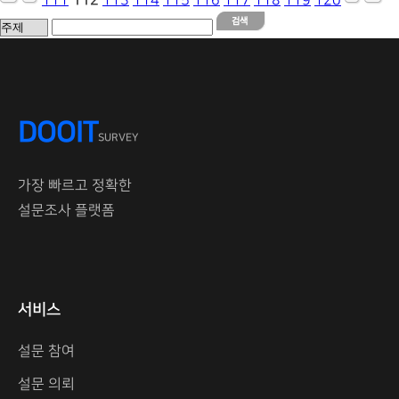
111
112
113
114
115
116
117
118
119
120
DOOIT
SURVEY
가장 빠르고 정확한
설문조사 플랫폼
서비스
설문 참여
설문 의뢰