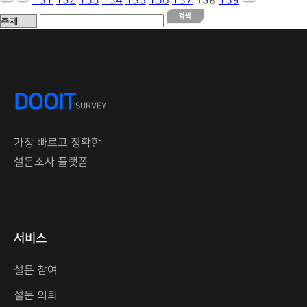
131
132
133
134
135
136
137
138
139
DOOIT
SURVEY
가장 빠르고 정확한
설문조사 플랫폼
서비스
설문 참여
설문 의뢰