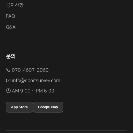
공지사항
FAQ
Q&A
문의
📞 070-4607-2060
📧
info@dooitsurvey.com
🕐 AM 9:00 ~ PM 6:00
App Store
Google Play