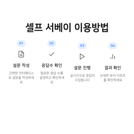
셀프 서베이 이용방법
01
02
03
04
설문 작성
응답수 확인
설문 진행
결과 확인
간편한 인터페이스
필요한 응답 수를
실시간으로 응답이
상세한 분석 리포트
로 설문을 작성하세
설정하고 확인하세
수집됩니다
를 확인하세요
요
요