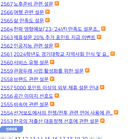
2567
노후준비 관련 설문
2566
여행 관련 설문
2565
삶 만족도 설문
2564
한파 영향예보(’23-‘24년) 만족도 설문조..
2563
제휴설문 20% 추가 포인트 지급 이벤트
2562
인공지능 관련 설문
2561
2024학년도 경기대학교 지역사회 인식 및 요..
2560
서비스 유형 설문
2559
관광두레 사업 활성화를 위한 설문
2558
브랜드 관련 설문
2557
5000 포인트 이상의 외부 제휴 설문 안내
2556
공간 이미지 선호도
2555
비속어 관련 설문
2554
선거보도에서의 전쟁/전투 관련 언어 사용에 관..
2553
한국의 저출산 대응정책 선호에 관한 설문