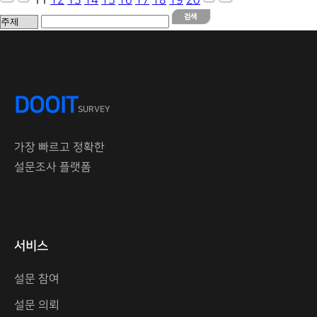
11
12
13
14
15
16
17
18
19
20
DOOIT
SURVEY
가장 빠르고 정확한
설문조사 플랫폼
서비스
설문 참여
설문 의뢰