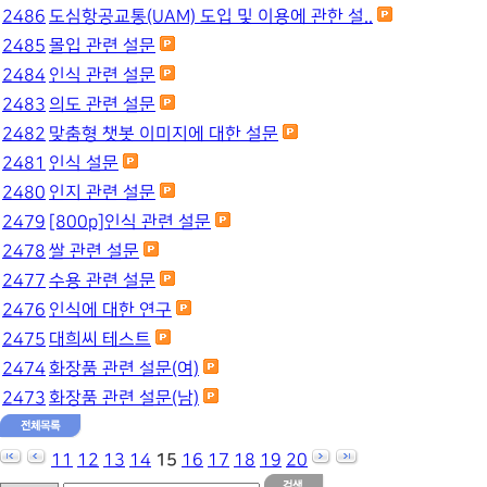
2486
도심항공교통(UAM) 도입 및 이용에 관한 설..
2485
몰입 관련 설문
2484
인식 관련 설문
2483
의도 관련 설문
2482
맞춤형 챗봇 이미지에 대한 설문
2481
인식 설문
2480
인지 관련 설문
2479
[800p]인식 관련 설문
2478
쌀 관련 설문
2477
수용 관련 설문
2476
인식에 대한 연구
2475
대희씨 테스트
2474
화장품 관련 설문(여)
2473
화장품 관련 설문(남)
11
12
13
14
15
16
17
18
19
20