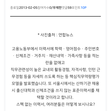
종료일
2013-02-05
참여자수
0/무제한
댓글
59
포인트
10P
* 사진출처 : 연합뉴스
고용노동부에서 이력서에 학력ㆍ영어점수ㆍ주민번호
ㆍ신체조건ㆍ거주지ㆍ재산내역ㆍ가족사항 등을 적는
란을 없애고
직무관련성이 높은 교내외 활동경험, 자격사항, 인턴 근
무경험 등을 자세히 쓰도록 하는 등 핵심직무역량평가
모델을 발표했습니다. 또 서울시에서는 산하기관 채용
시 출신대학과 신체조건을 쓰지 않는 표준이력서를 채
택할 것이라고 합니다.
스펙 없는 이력서, 여러분들은 어떻게 보시나요?