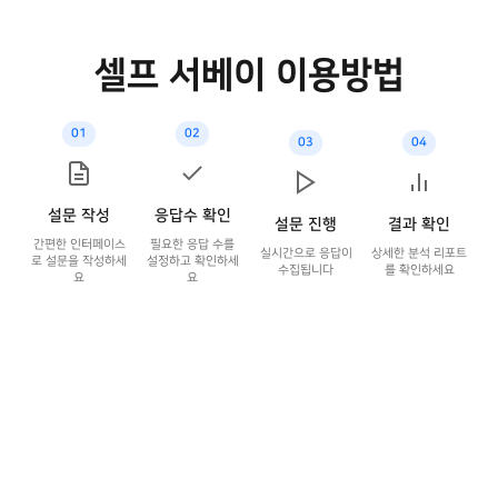
셀프 서베이 이용방법
01
02
03
04
설문 작성
응답수 확인
설문 진행
결과 확인
간편한 인터페이스
필요한 응답 수를
실시간으로 응답이
상세한 분석 리포트
로 설문을 작성하세
설정하고 확인하세
수집됩니다
를 확인하세요
요
요