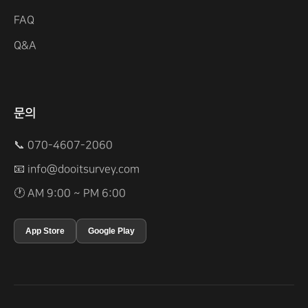
FAQ
Q&A
문의
📞 070-4607-2060
📧
info@dooitsurvey.com
🕐 AM 9:00 ~ PM 6:00
App Store
Google Play