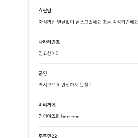
효린맘
아직까진 별탈없이 잘쓰고있네요 조금 걱정되긴해
나라라칸쵸
믿고싶어라
군인
혹시모르죠 안전하지 못할지
벼리꺼에
믿어야죠!!!!!ㅠㅠㅠㅠ
두루민22