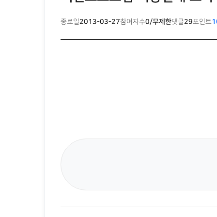
종료일
2013-03-27
참여자수
0/무제한
댓글
29
포인트
1