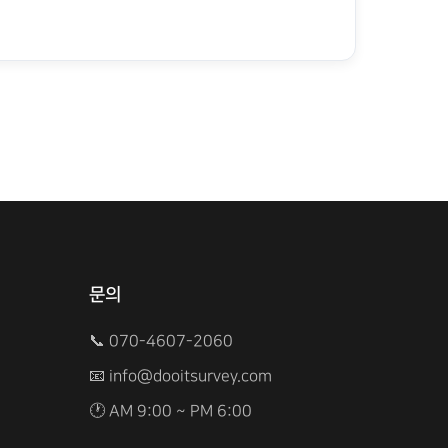
문의
📞 070-4607-2060
📧
info@dooitsurvey.com
🕐 AM 9:00 ~ PM 6:00