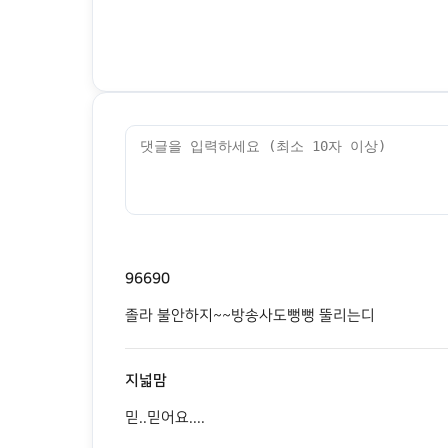
96690
졸라 불안하지~~방송사도뻥뻥 뚤리는디
지넓맘
믿..믿어요....