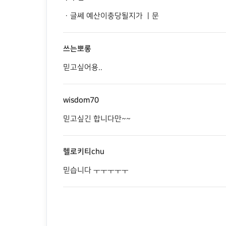
ㆍ글쎄 예산이충당될지가 ㅣ문
쓰는뽀롱
믿고싶어용..
wisdom70
믿고싶긴 합니다만~~
헬로키티chu
믿습니다 ㅜㅜㅜㅜㅜ