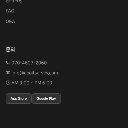
공지사항
FAQ
Q&A
문의
📞 070-4607-2060
📧
info@dooitsurvey.com
🕐 AM 9:00 ~ PM 6:00
App Store
Google Play