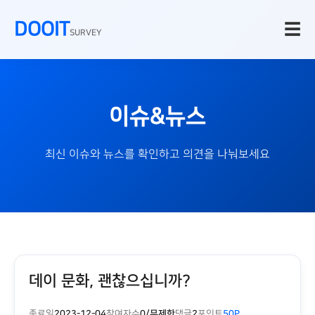
DOOIT
☰
SURVEY
이슈&뉴스
최신 이슈와 뉴스를 확인하고 의견을 나눠보세요
데이 문화, 괜찮으십니까?
종료일
2023-12-04
참여자수
0/무제한
댓글
2
포인트
50P