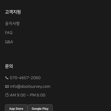
고객지원
공지사항
FAQ
Q&A
문의
📞 070-4607-2060
📧
info@dooitsurvey.com
🕐 AM 9:00 ~ PM 6:00
App Store
Google Play