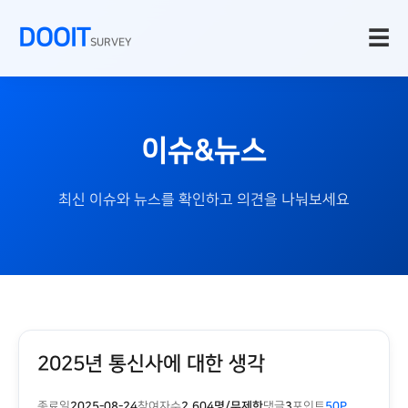
DOOIT
☰
SURVEY
이슈&뉴스
최신 이슈와 뉴스를 확인하고 의견을 나눠보세요
2025년 통신사에 대한 생각
종료일
2025-08-24
참여자수
2,604명/무제한
댓글
3
포인트
50P