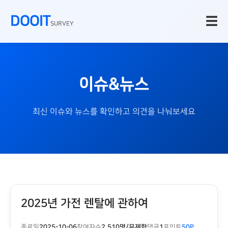
DOOIT
☰
SURVEY
이슈&뉴스
최신 이슈와 뉴스를 확인하고 의견을 나눠보세요
2025년 가전 렌탈에 관하여
종료일
2025-10-06
참여자수
2,510명/무제한
댓글
1
포인트
50P