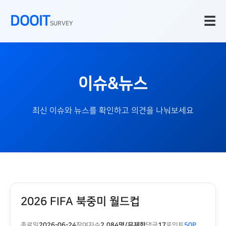
DOOIT
☰
SURVEY
이슈&뉴스
최신 이슈와 뉴스를 확인하고 의견을 나눠보세요
2026 FIFA 북중미 월드컵
종료일
2026-06-24
참여자수
2,084명/무제한
댓글
17
포인트
50P