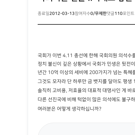
종료일
2012-03-13
참여자수
0/무제한
댓글
110
포인트
국회가 이번 4.11 총선에 한해 국회의원 의석수
정치 불신이 깊은 상황에서 국회가 민생은 뒷전이
년간 10억 이상의 세비에 200가지가 넘는 특혜
그것도 모자라 단 하루만 금 뱃지를 달아도 평생 1
솔직히 고비용, 저효율의 대표적 대명사인 게 바
다른 선진국에 비해 턱없이 많은 의석에도 불구하고
여러분은 어떻게 생각하십니까?