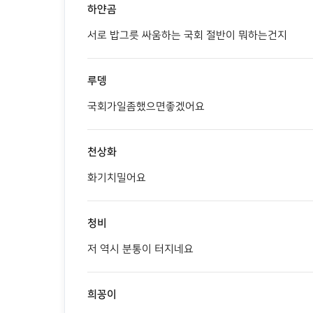
하얀곰
서로 밥그릇 싸움하는 국회 절반이 뭐하는건지
루뎅
국회가일좀했으면좋겠어요
천상화
화기치밀어요
청비
저 역시 분통이 터지네요
희꽁이