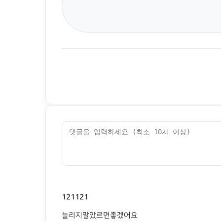
121121
늘리지말았르면좋겠어요