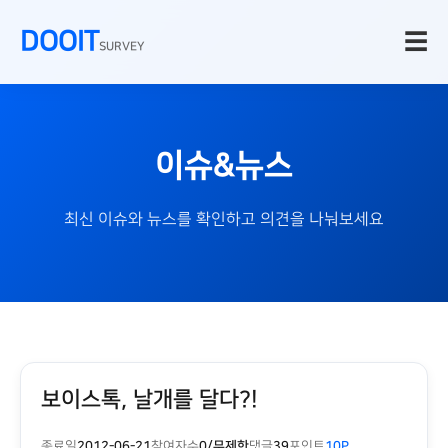
DOOIT
☰
SURVEY
이슈&뉴스
최신 이슈와 뉴스를 확인하고 의견을 나눠보세요
보이스톡, 날개를 달다?!
종료일
2012-06-21
참여자수
0/무제한
댓글
39
포인트
10P