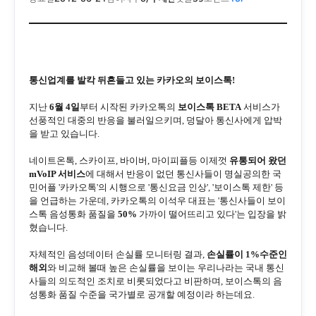
통신업계를 발칵 뒤흔들고 있는 카카오의 보이스톡!
지난
6월 4일
부터 시작된 카카오톡의
보이스톡 BETA
서비스가
선풍적인 대중의 반응을 불러일으키며, 덩달아 통신사에게 압박
을 받고 있습니다.
네이트온톡, 스카이프, 바이버, 마이피플등 이제껏
유통되어 왔던
mVoIP 서비스
에 대해서 반응이 없던 통신사들이 명실공의한 국
민어플 '카카오톡'의 시행으로 '통신요금 인상', '보이스톡 제한' 등
을 언급하는 가운데,
카카오톡의 이석우 대표는 '통신사들이 보이
스톡 음성통화 품질을
50%
가까이 떨어뜨리고 있다'는 입장을 밝
혔습니다.
자체적인 음성데이터 손실률 모니터링 결과,
손실률이 1%수준인
해외
와 비교해 볼때 높은 손실률을 보이는 우리나라는 국내 통신
사들의 의도적인 조치로 비롯되었다고 비판하며, 보이스톡의 음
성통화 품질 수준을 국가별로 공개할 예정이라 하는데요.