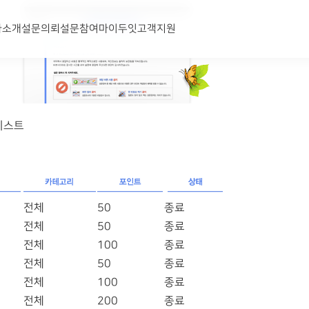
사소개
설문의뢰
설문참여
마이두잇
고객지원
리스트
전체
50
종료
전체
50
종료
전체
100
종료
전체
50
종료
전체
100
종료
전체
200
종료