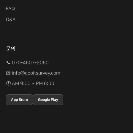
FAQ
Q&A
문의
📞 070-4607-2060
📧
info@dooitsurvey.com
🕐 AM 9:00 ~ PM 6:00
App Store
Google Play