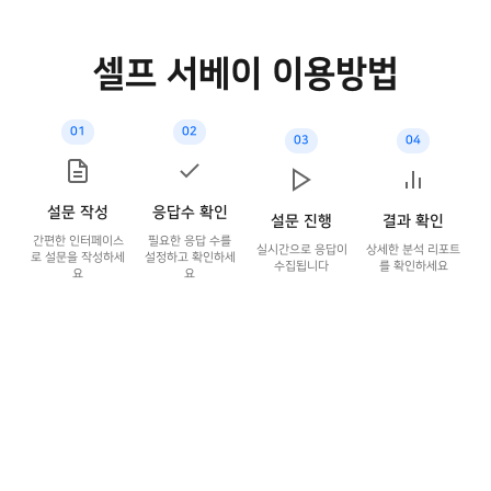
셀프 서베이 이용방법
01
02
03
04
설문 작성
응답수 확인
설문 진행
결과 확인
간편한 인터페이스
필요한 응답 수를
실시간으로 응답이
상세한 분석 리포트
로 설문을 작성하세
설정하고 확인하세
수집됩니다
를 확인하세요
요
요