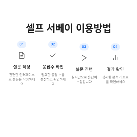
셀프 서베이 이용방법
01
02
03
04
설문 작성
응답수 확인
설문 진행
결과 확인
간편한 인터페이스
필요한 응답 수를
실시간으로 응답이
상세한 분석 리포트
로 설문을 작성하세
설정하고 확인하세
수집됩니다
를 확인하세요
요
요