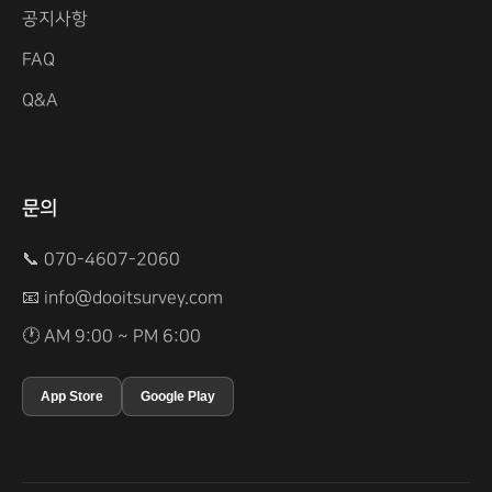
공지사항
FAQ
Q&A
문의
📞 070-4607-2060
📧
info@dooitsurvey.com
🕐 AM 9:00 ~ PM 6:00
App Store
Google Play