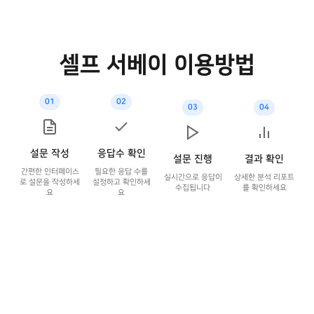
셀프 서베이 이용방법
01
02
03
04
설문 작성
응답수 확인
설문 진행
결과 확인
간편한 인터페이스
필요한 응답 수를
실시간으로 응답이
상세한 분석 리포트
로 설문을 작성하세
설정하고 확인하세
수집됩니다
를 확인하세요
요
요