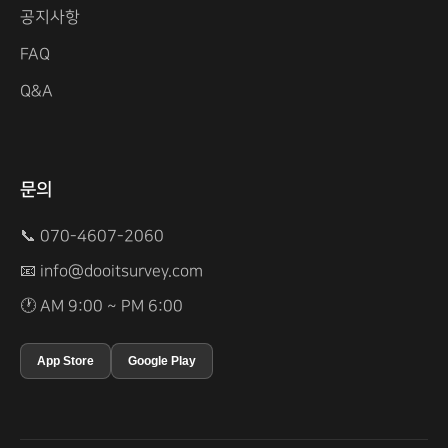
공지사항
FAQ
Q&A
문의
📞 070-4607-2060
📧
info@dooitsurvey.com
🕐 AM 9:00 ~ PM 6:00
App Store
Google Play