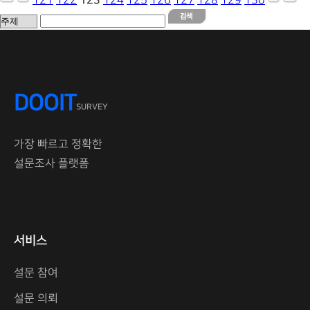
121
122
123
124
125
126
127
128
129
130
DOOIT
SURVEY
가장 빠르고 정확한
설문조사 플랫폼
서비스
설문 참여
설문 의뢰