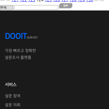
121
122
123
124
125
126
127
128
129
130
DOOIT
SURVEY
가장 빠르고 정확한
설문조사 플랫폼
서비스
설문 참여
설문 의뢰