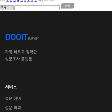
1
2
3
4
5
6
7
8
9
10
DOOIT
SURVEY
가장 빠르고 정확한
설문조사 플랫폼
서비스
설문 참여
설문 의뢰