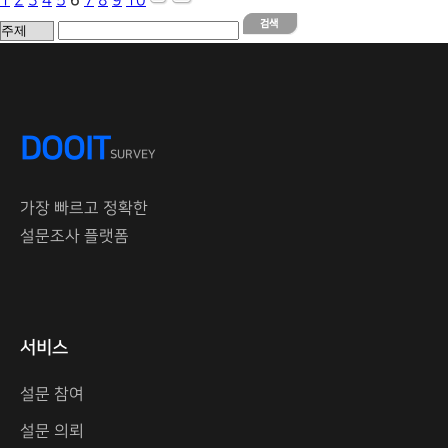
1
2
3
4
5
6
7
8
9
10
DOOIT
SURVEY
가장 빠르고 정확한
설문조사 플랫폼
서비스
설문 참여
설문 의뢰