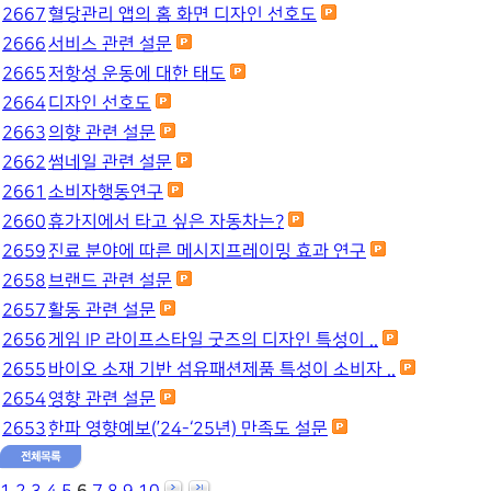
2667
혈당관리 앱의 홈 화면 디자인 선호도
2666
서비스 관련 설문
2665
저항성 운동에 대한 태도
2664
디자인 선호도
2663
의향 관련 설문
2662
썸네일 관련 설문
2661
소비자행동연구
2660
휴가지에서 타고 싶은 자동차는?
2659
진료 분야에 따른 메시지프레이밍 효과 연구
2658
브랜드 관련 설문
2657
활동 관련 설문
2656
게임 IP 라이프스타일 굿즈의 디자인 특성이 ..
2655
바이오 소재 기반 섬유패션제품 특성이 소비자 ..
2654
영향 관련 설문
2653
한파 영향예보(’24-‘25년) 만족도 설문